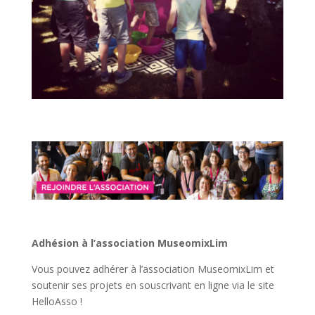
con
amigos
gratis.
Casino
Français
En
Ligne
Gratuits
De
lo
contrario,
sería
fácil
para
Adhésion à l’association MuseomixLim
los
delincuentes
Vous pouvez adhérer à l’association MuseomixLim et
lavar
soutenir ses projets en souscrivant en ligne via le site
su
HelloAsso !
dinero