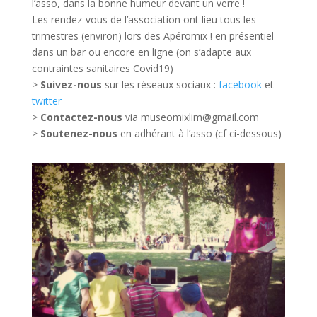
l’asso, dans la bonne humeur devant un verre !
está
Les rendez-vous de l’association ont lieu tous les
optando
trimestres (environ) lors des Apéromix ! en présentiel
por
dans un bar ou encore en ligne (on s’adapte aux
la
contraintes sanitaires Covid19)
ruta
>
Suivez-nous
sur les réseaux sociaux :
facebook
et
de
twitter
la
>
Contactez-nous
via museomixlim@gmail.com
billetera
>
Soutenez-nous
en adhérant à l’asso (cf ci-dessous)
electrónica,
con
Skrill
y
Neteller
entre
las
opciones
líderes.
Bingo
online