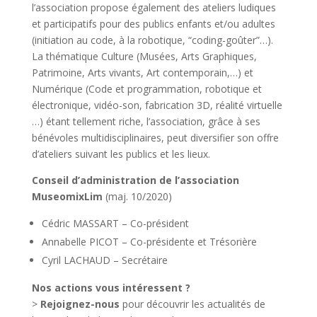
l’association propose également des ateliers ludiques
Keno
et participatifs pour des publics enfants et/ou adultes
De
(initiation au code, à la robotique, “coding-goûter”…).
Ce
La thématique Culture (Musées, Arts Graphiques,
Soir
:
Patrimoine, Arts vivants, Art contemporain,…) et
Puede
Numérique (Code et programmation, robotique et
optar
électronique, vidéo-son, fabrication 3D, réalité virtuelle
por
…) étant tellement riche, l’association, grâce à ses
depositar
bénévoles multidisciplinaires, peut diversifier son offre
con
d’ateliers suivant les publics et les lieux.
una
tarjeta
Conseil d’administration de l’association
de
MuseomixLim
(maj. 10/2020)
crédito,
Cédric MASSART – Co-président
aunque
un
Annabelle PICOT – Co-présidente et Trésorière
número
Cyril LACHAUD – Secrétaire
creciente
Nos actions vous intéressent ?
de
>
Rejoignez-nous
pour découvrir les actualités de
clientes