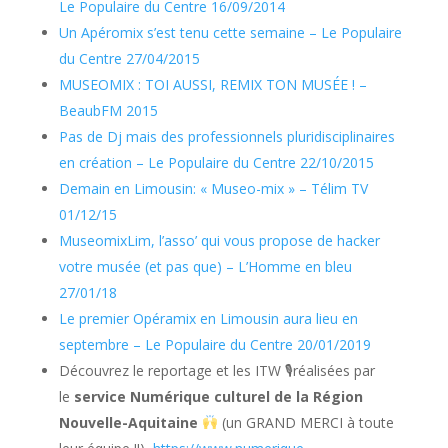
Le Populaire du Centre 16/09/2014
con
Un Apéromix s’est tenu cette semaine – Le Populaire
murciélagos
du Centre 27/04/2015
voladores
MUSEOMIX : TOI AUSSI, REMIX TON MUSÉE ! –
que
BeaubFM 2015
multiplican
símbolos
Pas de Dj mais des professionnels pluridisciplinaires
individuales
en création – Le Populaire du Centre 22/10/2015
x2
Demain en Limousin: « Museo-mix » – Télim TV
o
01/12/15
x3),
MuseomixLim, l’asso’ qui vous propose de hacker
Michels
votre musée (et pas que) – L’Homme en bleu
Hall
27/01/18
(20
giros
Le premier Opéramix en Limousin aura lieu en
gratis,
septembre – Le Populaire du Centre 20/01/2019
re-
Découvrez le reportage et les ITW
🎙
réalisées par
giros
le
service Numérique culturel de la Région
y
Nouvelle-Aquitaine
(un GRAND MERCI à toute
aumento