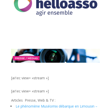
entretenido
y
lucrativo
cuando
se
hace
bien.
Ambers
Hall
(10
giros
gratis
y
multiplicaciones
[ai1ec view= »stream »]
x5),
Troys
[ai1ec view= »stream »]
Hall
(15
Articles Presse, Web & TV :
giros
Le phénomène Muséomix débarque en Limousin –
gratis