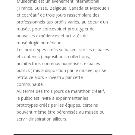
Museomix est un évènement international
proceso
( France, Suisse, Belgique, Canada et Mexique )
de
et cocréatif de trois jours rassemblant des
usarlos
professionnels aux profils variés, au coeur d’un
continuamente.
musée, pour concevoir et prototyper de
Astuces
nouvelles expériences et activités de
Pour
muséologie numérique.
Gagner
Les prototypes créés se basent sur les espaces
La
et contenus ( expositions, collections,
Roulette
architecture, contenus numérisés, espaces
Américaine
publics ) mis à disposition par le musée, qui se
-
retrouve alors « investi » par cette
Viene
communauté.
con
Au terme des trois jours de marathon créatif,
las
le public est invité à expérimenter les
mejores
prototypes créés par les équipes, certains
condiciones
pouvant même être pérennisés au musée ou
posibles,
servir d’inspiration ailleurs.
y
podría