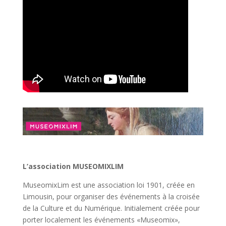
ser
una
combinación
de
giros
gratis
y
un
bono
por
partido
que
duplica
o
triplica
L’association MUSEOMIXLIM
el
MuseomixLim est une association loi 1901, créée en
depósito
Limousin, pour organiser des événements à la croisée
inicial.
de la Culture et du Numérique. Initialement créée pour
Tirage
porter localement les événements «Museomix»,
Du