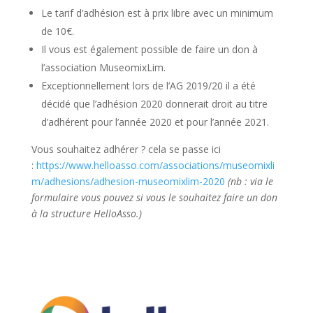
ilegal
Le tarif d’adhésion est à prix libre avec un minimum
haciendo
de 10€.
depósitos
Il vous est également possible de faire un don à
y
l’association MuseomixLim.
retiros
Exceptionnellement lors de l’AG 2019/20 il a été
rápidos.
décidé que l’adhésion 2020 donnerait droit au titre
Play
d’adhérent pour l’année 2020 et pour l’année 2021.
Fast
Casino
Vous souhaitez adhérer ? cela se passe ici
No
:
https://www.helloasso.com/associations/museomixli
Deposit
m/adhesions/adhesion-museomixlim-2020
(nb : via le
Bonus
formulaire vous pouvez si vous le souhaitez faire un don
Invertir
à la structure HelloAsso.)
en
acciones
de
casino
puede
ser