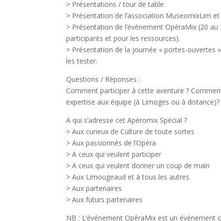
de
> Présentations / tour de table
chips.
> Présentation de l’association MuseomixLim e
Jeux
> Présentation de l’événement OpéraMix (20 au 
De
participants et pour les ressources).
Roulette
> Présentation de la journée « portes-ouvertes 
Américaine
:
les tester.
El
Questions / Réponses :
tema
Comment participer à cette aventure ? Comment
será
expertise aux équipe (à Limoges ou à distance)?
un
gran
A qui s’adresse cet Apéromix Spécial ?
éxito
> Aux curieux de Culture de toute sortes
entre
> Aux passionnés de l’Opéra
los
> A ceux qui veulent participer
fanáticos
> A ceux qui veulent donner un coup de main
de
> Aux Limougeaud et à tous les autres
la
> Aux partenaires
cultura
> Aux futurs partenaires
nativa
americana,
NB : L’événement OpéraMix est un événement or