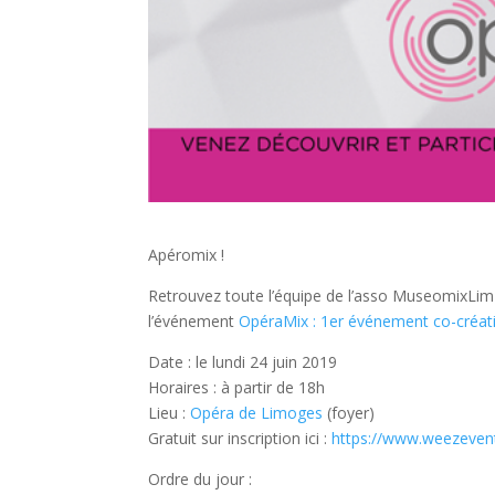
el
Gran
premio
mayor
si
tienes
suerte.
Strategie
Pour
Jouer
Apéromix !
à
Retrouvez toute l’équipe de l’asso MuseomixLim 
La
l’événement
OpéraMix : 1er événement co-créatif
Roulette
-
Date : le lundi 24 juin 2019
Cada
Horaires : à partir de 18h
juego
Lieu :
Opéra de Limoges
(foyer)
tiene
Gratuit sur inscription ici :
https://www.weezeven
diversos
tonos
Ordre du jour :