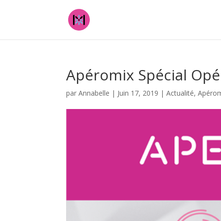
Juegos
que
se
pueden
armar
en
el
Apéromix Spécial Opé
poker.
par
Annabelle
|
Juin 17, 2019
|
Actualité
,
Apérom
Avantages
Casinos
En
Ligne
:
Puedes
esperar
que
llegue
bastante
alto
en