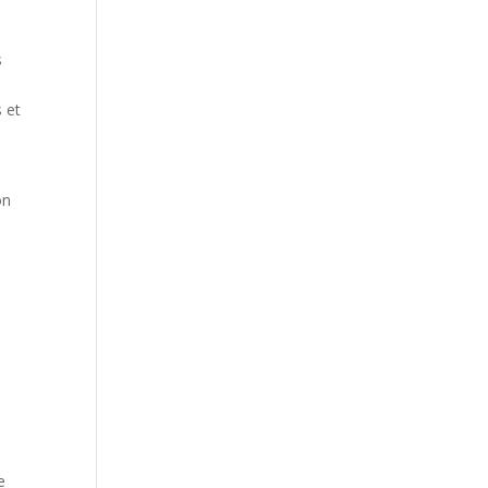
s
 et
on
e