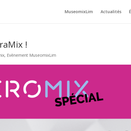
MuseomixLim
Actualités
raMix !
ix
,
Evènement MuseomixLim