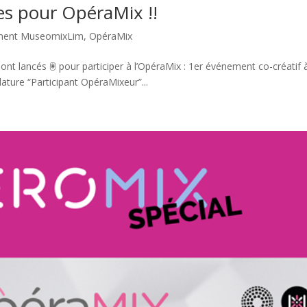
es pour OpéraMix !!
ment MuseomixLim
,
OpéraMix
 sont lancés 🖲 pour participer à l’OpéraMix : 1er événement co-créatif 
ature “Participant OpéraMixeur”...