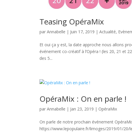
Teasing OpéraMix
par
Annabelle
|
Juin 17, 2019
|
Actualité
,
Evène
Et oui ça y est, la date approche nous allons pr
événement co-créatif à l’Opéra ! (les 20, 21 et 
des 5...
OpéraMix : On en parle !
par
Annabelle
|
Jan 23, 2019
|
OpéraMix
On parle de notre prochain événement OpéraMix
https://www.lepopulaire.fr/limoges/2019/01/20/