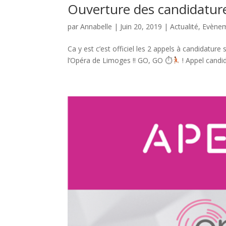
Ouverture des candidatur
par
Annabelle
|
Juin 20, 2019
|
Actualité
,
Evène
Ca y est c’est officiel les 2 appels à candidature
l’Opéra de Limoges !! GO, GO ⏱
! Appel candid