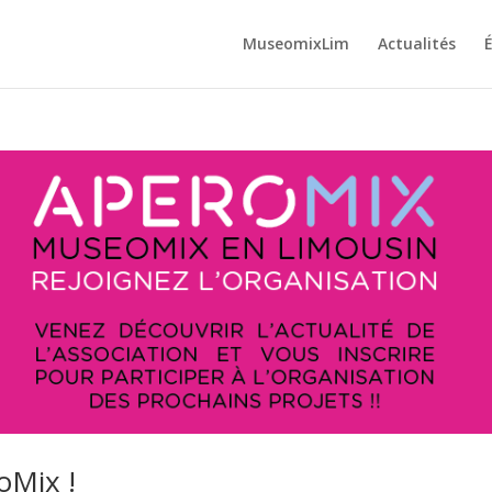
MuseomixLim
Actualités
oMix !