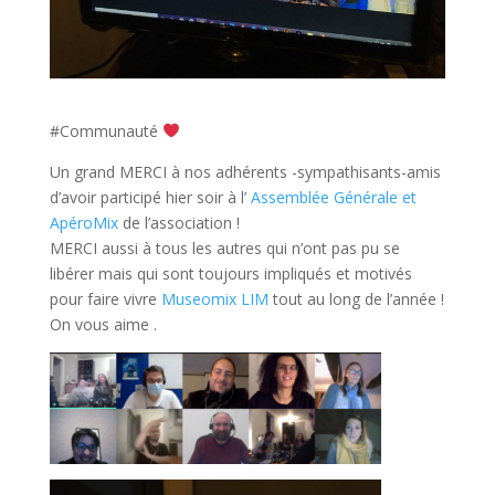
si
vive
o
muere
de
#Communauté
este
Un grand MERCI à nos adhérents -sympathisants-amis
tipo
d’avoir participé hier soir à l’
Assemblée Générale et
de
ApéroMix
de l’association !
juego.
MERCI aussi à tous les autres qui n’ont pas pu se
Aztec
libérer mais qui sont toujours impliqués et motivés
Gold
pour faire vivre
Museomix LIM
tout au long de l’année !
Slots
On vous aime .
Gratuits
-
Por
el
contrario,
el
símbolo