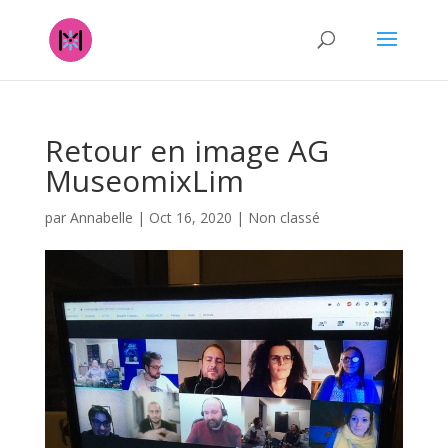
Cuanto
paga
ruleta.
All
Right
Retour en image AG
Casino
50
MuseomixLim
Free
Spins
:
par
Annabelle
|
Oct 16, 2020
|
Non classé
Después
de
todo,
es
muy
posible
que
su
decisión
determine