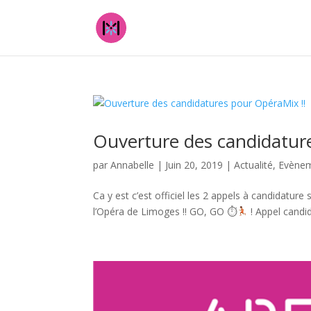
Ouverture des candidatur
par
Annabelle
|
Juin 20, 2019
|
Actualité
,
Evène
Ca y est c’est officiel les 2 appels à candidature
l’Opéra de Limoges !! GO, GO ⏱
! Appel candid