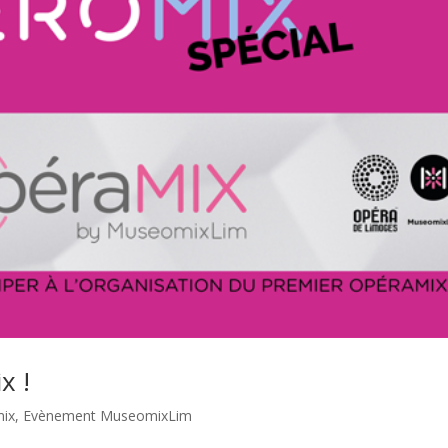
x !
ix
,
Evènement MuseomixLim