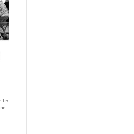
: 1er
une