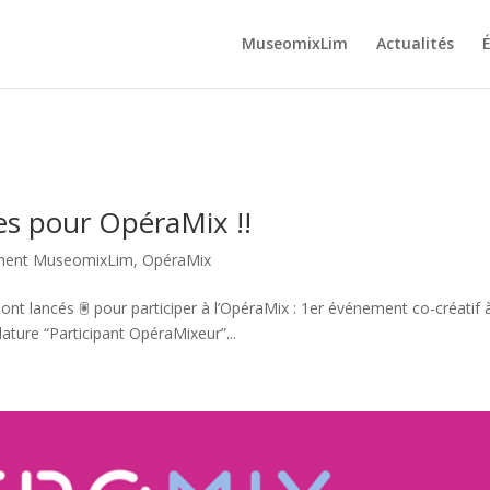
MuseomixLim
Actualités
es pour OpéraMix !!
ment MuseomixLim
,
OpéraMix
 sont lancés 🖲 pour participer à l’OpéraMix : 1er événement co-créatif 
ature “Participant OpéraMixeur”...